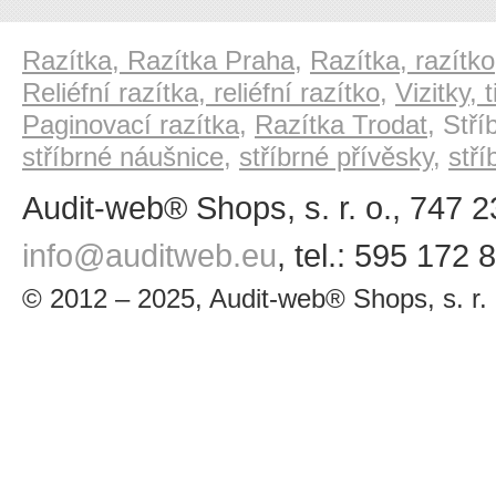
Razítka, Razítka Praha
,
Razítka, razítko
Reliéfní razítka, reliéfní razítko
,
Vizitky, t
Paginovací razítka
,
Razítka Trodat
, Stř
stříbrné náušnice
,
stříbrné přívěsky
,
stř
Audit-web
®
Shops, s. r. o., 747 
info@auditweb.eu
, tel.: 595 172 
© 2012 – 2025, Audit-web
®
Shops, s. r. 