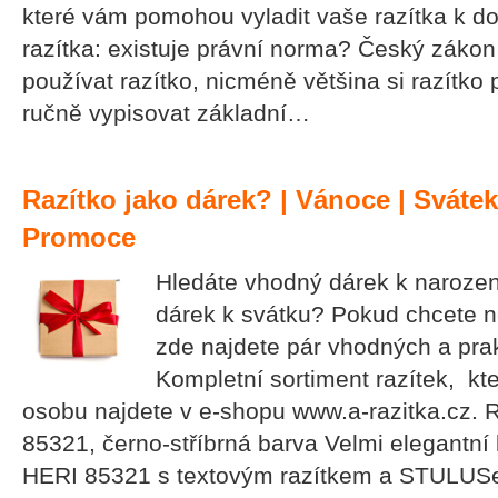
které vám pomohou vyladit vaše razítka k dok
razítka: existuje právní norma? Český záko
používat razítko, nicméně většina si razítko 
ručně vypisovat základní…
Razítko jako dárek? | Vánoce | Svátek
Promoce
Hledáte vhodný dárek k naroze
dárek k svátku? Pokud chcete n
zde najdete pár vhodných a prak
Kompletní sortiment razítek, kt
osobu najdete v e-shopu www.a-razitka.cz. R
85321, černo-stříbrná barva Velmi elegantn
HERI 85321 s textovým razítkem a STULUS