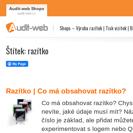
Audit-web Shops
audit-web.cz
Shops – Výroba razítek | Tisk vizitek | B
Štítek: razítko
Razítko | Co má obsahovat razítko?
Co má obsahovat razítko? Chystá
nevíte, jaké údaje musí mít? Náz
číslo je základ, ale přidat můžet
experimentovat s logem nebo QR