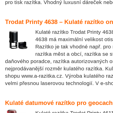
pro tisk razítka. Vhodný luxusní dáreček n
Trodat Printy 4638 – Kulaté razítko o
Kulaté razítko Trodat Printy 463
4638 má maximální velikost oti
Razítko je tak vhodné např. pro 
razítka měst a obcí, razítka se 
daňového poradce, razítka autorizovaných o
nejprodávanější rozměr kulatého razítka. Kul
shopu www.a-razitka.cz. Výroba kulatého razí
velmi přesnou laserovou technologií. V e-s
Kulaté datumové razítko pro geocach
Kulatá razítka Trodat Printy 4