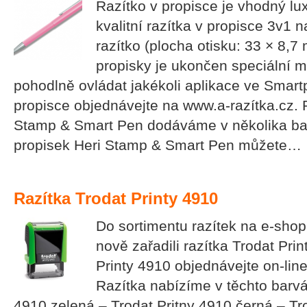
Razítko v propisce je vhodný lu
kvalitní razítka v propisce 3v1 
razítko (plocha otisku: 33 × 8
propisky je ukončen speciální 
pohodlně ovládat jakékoli aplikace ve Smartp
propisce objednávejte na www.a-razítka.cz. 
Stamp & Smart Pen dodáváme v několika bar
propisek Heri Stamp & Smart Pen můžete…
Razítka Trodat Printy 4910
Do sortimentu razítek na e-sho
nově zařadili razítka Trodat Pri
Printy 4910 objednávejte on-lin
Razítka nabízíme v těchto barvác
4910 zelená – Trodat Pritny 4910 černá – Tr