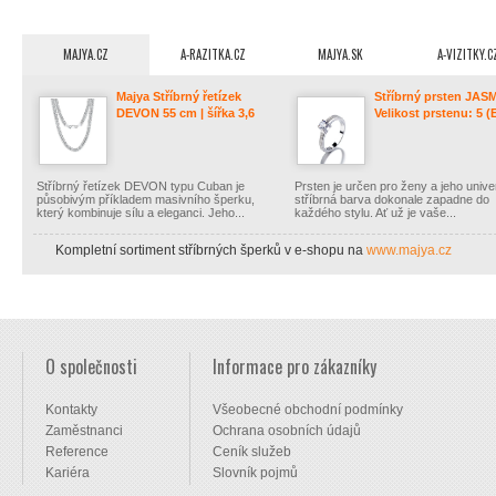
MAJYA.CZ
A-RAZITKA.CZ
MAJYA.SK
A-VIZITKY.C
Majya Stříbrný řetízek
Stříbrný prsten JAS
DEVON 55 cm | šířka 3,6
Velikost prstenu: 5 (
mm Ag/; ≤13,14 g 11493
49-50) Ag/; ≤2,10 g 
Stříbrný řetízek DEVON typu Cuban je
Prsten je určen pro ženy a jeho unive
působivým příkladem masivního šperku,
stříbrná barva dokonale zapadne do
který kombinuje sílu a eleganci. Jeho...
každého stylu. Ať už je vaše...
Kompletní sortiment stříbrných šperků v e-shopu na
www.majya.cz
Facebook
Instagram |
Yo
O společnosti
Informace pro zákazníky
Kontakty
Všeobecné obchodní podmínky
Zaměstnanci
Ochrana osobních údajů
Reference
Ceník služeb
Kariéra
Slovník pojmů