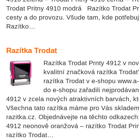
Trodat Pritny 4910 modrá Razítko Trodat Pr
cesty a do provozu. Všude tam, kde potřebuje
Razítko…
Razítka Trodat
Razítka Trodat Prnty 4912 v no
kvalitní značková razítka Troda
razítka Trodat v e-shopu www.a-
do e-shopu zařadili nejprodávaně
4912 v zcela nových atraktivních barvách, k
Všechna tato razítka máme pro Vás skladem
razitka.cz. Objednávejte na těchto odkazech:
4912 neonově oranžová – razítko Trodat Pri
razítko Trodat…