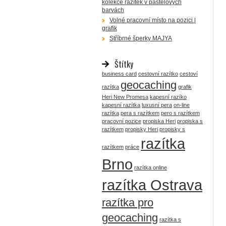
kolekce razítek v pastelových
barvách
Volné pracovní místo na pozici |
grafik
Stříbrné šperky MAJYA
Štítky
business card
cestovní razítko
cestoví
geocaching
razítka
grafik
Heri New Promesa
kapesní razíko
kapesní razítka
luxusní pera
on-line
razítka
pera s razítkem
pero s razítkem
pracovní pozice
propiska Heri
propiska s
razítkem
propisky Heri
propisky s
razítka
razítkem
práce
Brno
razítka online
razítka Ostrava
razítka pro
geocaching
razítka s