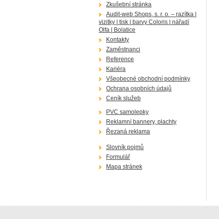
Zkušební stránka
Audit-web Shops, s. r. o. – razítka |
vizitky | tisk | barvy Coloris | nářadí
Olfa | Bolatice
Kontakty
Zaměstnanci
Reference
Kariéra
Všeobecné obchodní podmínky
Ochrana osobních údajů
Ceník služeb
PVC samolepky
Reklamní bannery, plachty
Řezaná reklama
Slovník pojmů
Formulář
Mapa stránek