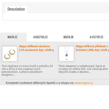
Description
MAJYA.CZ
A-RAZITKA.CZ
MAJYA.SK
A-VIZITKY.CZ
Majya Stříbrné náušnice
Majya Stříbrný přívěsek s
LYS pozlacené Ag/; ≤4,68 g
řetízkem LINA Ag/; ≤3,05 
10925
10312
Tyto náušnice ve tvaru kruhů o průměru 24
Tento elegantní a sofistikovaný šperk je
mm a šířce 5 mm zaujmou svým
vyroben ze stříbra 925, což zaručuje jeho
jednoduchým, a přesto působivým
nejvyšší kvalitu a dlouhou...
designem....
Kompletní sortiment stříbrných šperků v e-shopu na
www.majya.cz