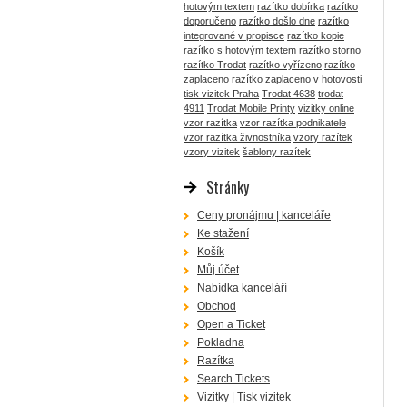
hotovým textem
razítko dobírka
razítko
doporučeno
razítko došlo dne
razítko
integrované v propisce
razítko kopie
razítko s hotovým textem
razítko storno
razítko Trodat
razítko vyřízeno
razítko
zaplaceno
razítko zaplaceno v hotovosti
tisk vizitek Praha
Trodat 4638
trodat
4911
Trodat Mobile Printy
vizitky online
vzor razítka
vzor razítka podnikatele
vzor razítka živnostníka
vzory razítek
vzory vizitek
šablony razítek
Stránky
Ceny pronájmu | kanceláře
Ke stažení
Košík
Můj účet
Nabídka kanceláří
Obchod
Open a Ticket
Pokladna
Razítka
Search Tickets
Vizitky | Tisk vizitek