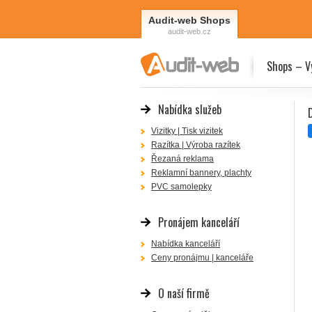
Audit-web Shops
audit-web.cz
Shops – Vý
Nabídka služeb
Vizitky | Tisk vizitek
Razítka | Výroba razítek
Řezaná reklama
Reklamní bannery, plachty
PVC samolepky
Pronájem kanceláří
Nabídka kanceláří
Ceny pronájmu | kanceláře
O naší firmě