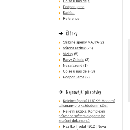
Co se u nás děje
Podporujeme
Kariéra
Reference
Články
Stříbrné šperky MAJYA
(2)
Výroba razítek
(26)
Vizitky
(5)
Barvy Coloris
(3)
Nezařazené
(1)
Co se u nás děje
(8)
Podporujeme
(2)
Nejnovější příspěvky
Kolekce šperků LUCKY: Moderní
talismany pro každodenní štěstí
Reliéfní razítka: Komplexní
průvodce světem elegantního
značení dokumentů
Razítko Trodat 4912 | Nová