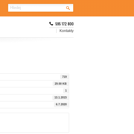
595 172 800
Kontakty
719
29.00 KB
1
13.1.2015
6.7.2020