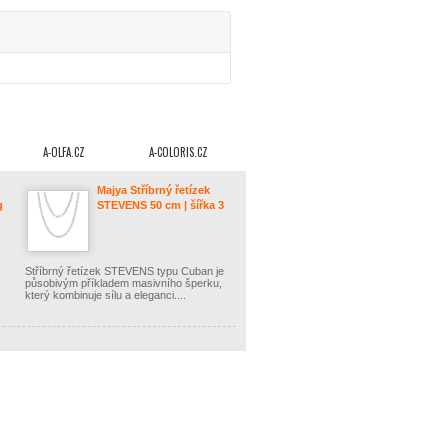
A-OLFA.CZ
A-COLORIS.CZ
Majya Stříbrný řetízek
g
STEVENS 50 cm | šířka 3
mm Ag/; ≤5,15 g 11550
Stříbrný řetízek STEVENS typu Cuban je
působivým příkladem masivního šperku,
který kombinuje sílu a eleganci....